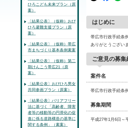
ひろこども未来プラン（原
案）
〔結果公表〕（仮称）おび
はじめに
ひろ避難支援プラン（原
案）
帯広市行政手続条
〔結果公表〕（仮称）帯広
ありがとうござい
市まちづくり基本条例素案
ご意見の募集
〔結果公表〕（仮称）第二
期けんこう帯広21（原
案）
案件名
〔結果公表〕おびひろ男女
共同参画プラン（原案）
帯広市行政手続条
〔結果公表〕バリアフリー
募集期間
法に基づく「高齢者、障害
者等の移動等の円滑化の促
進に係る道路構造の基準に
平成27年1月6日～
関する条例」（素案）