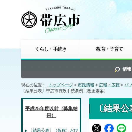
くらし・手続き
教育・子育て
情報
現在の位置：
トップページ
>
市政情報
>
広報・広聴
>
パ
〔結果公表〕帯広市行政手続条例（改正素案）
〔結果公
平成25年度以前（募集結
果）
〔結果公表〕（仮称）おび