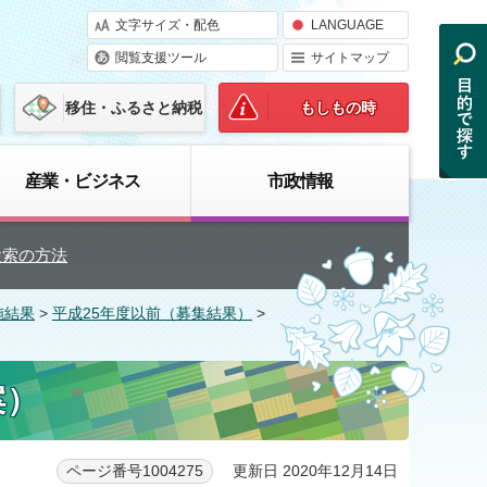
文字サイズ・配色
LANGUAGE
閲覧支援ツール
サイトマップ
移住・ふるさと納税
もしもの時
産業・ビジネス
市政情報
検索の方法
施結果
>
平成25年度以前（募集結果）
>
案）
更新日 2020年12月14日
ページ番号1004275