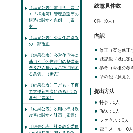
総意見件数
〔結果公表〕河川法に基づ
く「準用河川管理施設等の
構造に関する条例」（素
0件（0人）
案）
内訳
〔結果公表〕公営住宅条例
の一部改正
修正（案を修正
〔結果公表〕公営住宅法に
既記載（既に案
基づく「公営住宅の整備基
準及び入居収入基準に関す
参考（今後の参
る条例」（素案）
その他（意見と
〔結果公表〕子ども・子育
提出方法
て支援新制度に係る3つの
条例（素案）
持参：0人
〔結果公表〕次期の行財政
郵送：0人
改革に関する計画（素案）
ファクス：0人
〔結果公表〕社会教育委員
電子メール：0人
の委嘱基準に関する条例