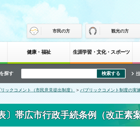
市民の方
観光の方
健康・福祉
生涯学習・文化・スポーツ
を探す
ブリックコメント（市民意見提出制度）
>
パブリックコメント制度の実
表〕帯広市行政手続条例（改正素