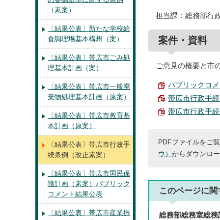
（素案）
担当課：総務部行
〔結果公表〕新たな学校給
食調理場基本構想（案）
案件・資料
〔結果公表〕帯広市ごみ処
ご意見の概要と市
理基本計画（案）
パブリックコメン
〔結果公表〕帯広市一般廃
棄物処理基本計画（原案）
帯広市行政手続条
帯広市行政手続条
〔結果公表〕帯広市教育基
本計画（原案）
PDFファイルをご覧
〔結果公表〕帯広市行政手
ウ）
からダウンロー
続条例（改正素案）
〔結果公表〕帯広市国民保
護計画（素案）パブリック
このページに関
コメント結果公表
〔結果公表〕帯広市産業振
総務部総務室総務