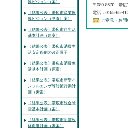
興ビジョン（案）
〒080-8670 
電話：0155-65-4
〔結果公表〕帯広市産業振
興ビジョン（見直し案）
ご意見・お問
〔結果公表〕帯広市住生活
基本計画（原案）
〔結果公表〕帯広市消費生
活安定条例の改正骨子
〔結果公表〕帯広市消費生
活基本計画（原案）
〔結果公表〕帯広市新型イ
ンフルエンザ等対策行動計
画（素案）
〔結果公表〕帯広市総合除
雪基本計画（案）
〔結果公表〕帯広市耐震改
修促進計画（素案）