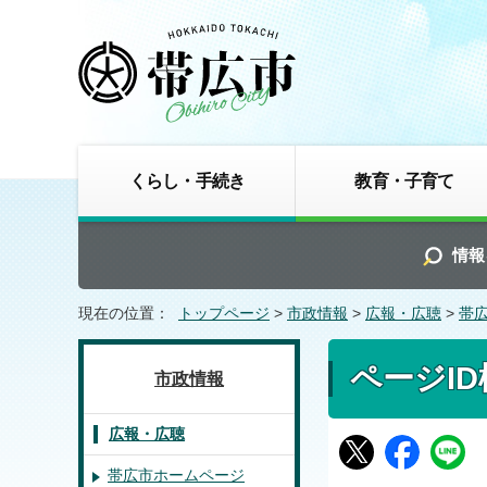
くらし・手続き
教育・子育て
情報
現在の位置：
トップページ
>
市政情報
>
広報・広聴
>
帯
ページI
市政情報
広報・広聴
帯広市ホームページ