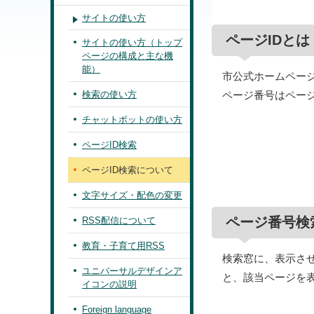
サイトの使い方
ページIDとは
サイトの使い方（トップ
ページの構成と主な機
能）
市公式ホームペー
検索の使い方
ページ番号はペー
チャットボットの使い方
ページID検索
ページID検索について
文字サイズ・配色の変更
ページ番号検
RSS配信について
教育・子育て用RSS
検索窓に、表示さ
ユニバーサルデザインア
と、該当ページを
イコンの説明
Foreign language