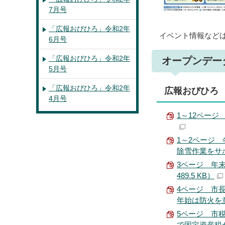
7月号
「広報おびひろ」令和2年
イベント情報など
6月号
「広報おびひろ」令和2年
オープンデー
5月号
「広報おびひろ」令和2年
広報おびひろ 
4月号
1～12ページ 
1～2ページ
除雪作業をサポー
3ページ 年
489.5 KB）
4ページ 市
年始は防火を意識
5ページ 市
で固定資産税が軽