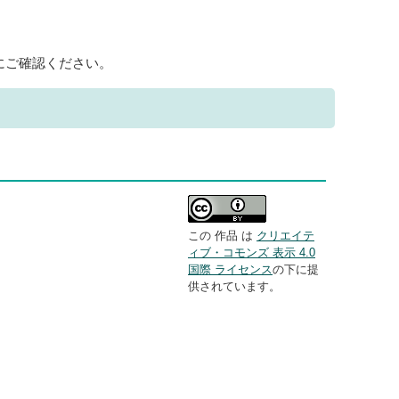
にご確認ください。
この 作品 は
クリエイテ
ィブ・コモンズ 表示 4.0
国際 ライセンス
の下に提
供されています。