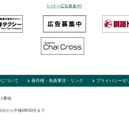
[
バナー広告募集中
]
ジについて
著作権・免責事項・リンク
プライバシーポ
目1番地
5分から午後5時30分まで