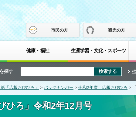
市民の方
観光の方
健康・福祉
生涯学習・文化・スポーツ
を探す
報紙「広報おびひろ」
>
バックナンバー
>
令和2年度 広報おびひろ
> 
びひろ」令和2年12月号