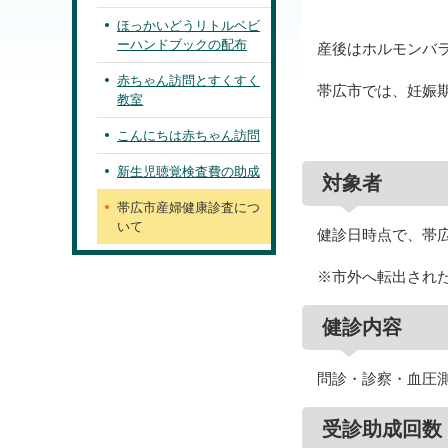
ほっかいどうリトルベビ
ーハンドブックの配布
産後はホルモンバ
赤ちゃん訪問とすくすく
帯広市では、妊娠
教室
こんにちは赤ちゃん訪問
新生児聴覚検査費の助成
対象者
帯広市産婦健康診査につ
いて
健診日時点で、帯
※市外へ転出され
健診内容
問診・診察・血圧
受診助成回数