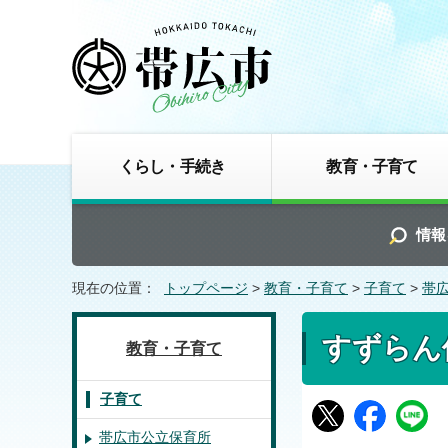
くらし・手続き
教育・子育て
情報
現在の位置：
トップページ
>
教育・子育て
>
子育て
>
帯
すずらん
教育・子育て
子育て
帯広市公立保育所