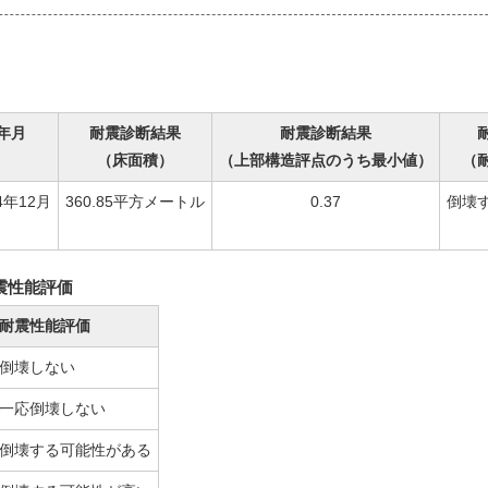
年月
耐震診断結果
耐震診断結果
（床面積）
（上部構造評点のうち最小値）
（
4年12月
360.85平方メートル
0.37
倒壊
震性能評価
耐震性能評価
倒壊しない
一応倒壊しない
倒壊する可能性がある