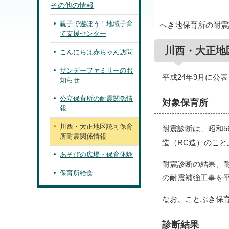
その他の情報
親子で遊ぼう！地域子育
へき地保育所の耐震
て支援センター
川西・大正地
こんにちは赤ちゃん訪問
サンデーファミリーのお
平成24年9月に公
知らせ
公立保育所の耐震関係情
対象保育所
報
川西・大正地区認可保育
耐震診断は、昭和5
所耐震関係情報
造（RC造）のこ
あそびの広場・保育体験
耐震診断の結果、
保育所給食
の耐震補強工事を平
なお、ことぶき保
診断結果