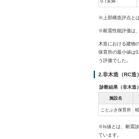
0.7未満
※上部構造評点と
※耐震性能評価は
木造における建物
保育所の最小値は0
う評価でした。
2.非木造（RC造
診断結果（非木造
施設名
ことぶき保育所
昭
※Is値とは、耐震
ています。