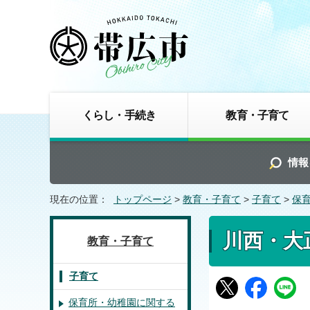
くらし・手続き
教育・子育て
情報
現在の位置：
トップページ
>
教育・子育て
>
子育て
>
保
川西・大
教育・子育て
子育て
保育所・幼稚園に関する