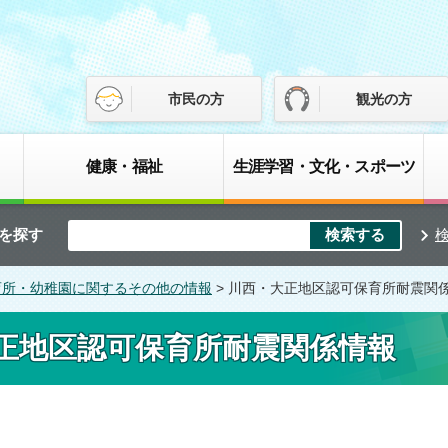
市民の方
観光の方
健康・福祉
生涯学習・文化・スポーツ
を探す
育所・幼稚園に関するその他の情報
> 川西・大正地区認可保育所耐震関
正地区認可保育所耐震関係情報