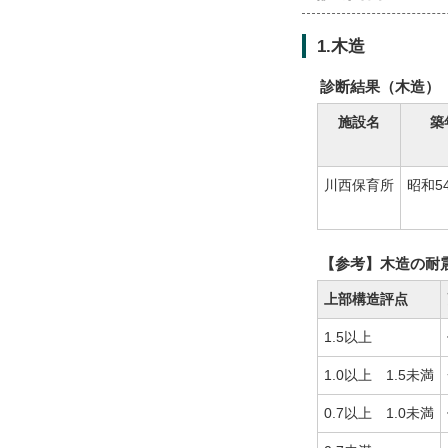
1.木造
診断結果（木造）
施設名
築
川西保育所
昭和5
【参考】木造の耐
上部構造評点
1.5以上
1.0以上 1.5未満
0.7以上 1.0未満