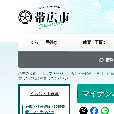
くらし・手続き
教育・子育て
情報
現在の位置：
トップページ
>
くらし・手続き
>
戸籍・住民
乗した詐欺に注意してください！
マイナン
くらし・手続き
戸籍・住民登録・印鑑登
録・マイナンバー