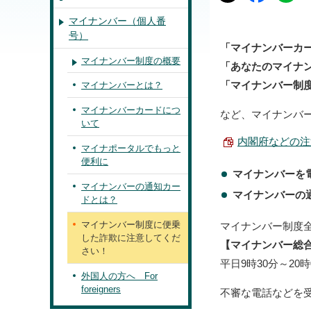
マイナンバー（個人番
号）
「マイナンバーカ
マイナンバー制度の概要
「あなたのマイナ
「マイナンバー制
マイナンバーとは？
マイナンバーカードにつ
など、マイナンバ
いて
内閣府などの注意喚
マイナポータルでもっと
便利に
マイナンバーを
マイナンバーの通知カー
マイナンバーの
ドとは？
マイナンバー制度に便乗
マイナンバー制度
した詐欺に注意してくだ
【マイナンバー総合フリ
さい！
平日9時30分～20
外国人の方へ
For
foreigners
不審な電話などを