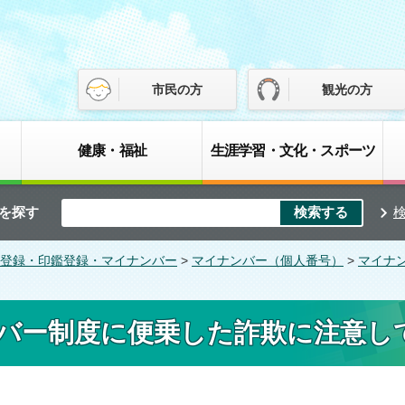
市民の方
観光の方
健康・福祉
生涯学習・文化・スポーツ
を探す
登録・印鑑登録・マイナンバー
>
マイナンバー（個人番号）
>
マイナ
バー制度に便乗した詐欺に注意し