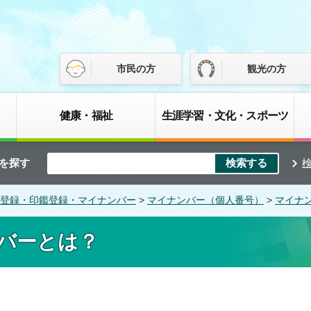
市民の方
観光の方
健康・福祉
生涯学習・文化・スポーツ
を探す
登録・印鑑登録・マイナンバー
>
マイナンバー（個人番号）
>
マイナ
バーとは？