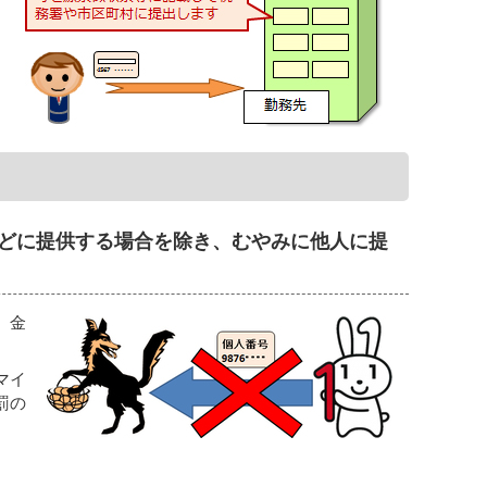
どに提供する場合を除き、むやみに他人に提
、金
マイ
罰の