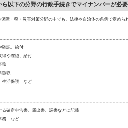
月から以下の分野の行政手続きでマイナンバーが必
会保障・税・災害対策分野の中でも、法律や自治体の条例で定めら
や確認、給付
取得や確認、給付
事務
料徴収
、生活保護 など
する確定申告書、届出書、調書などに記載
事務 など