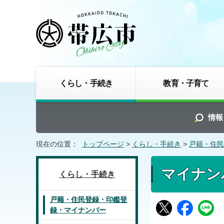
くらし・手続き
教育・子育て
情報
現在の位置：
トップページ
>
くらし・手続き
>
戸籍・住民
マイナン
くらし・手続き
戸籍・住民登録・印鑑登
録・マイナンバー