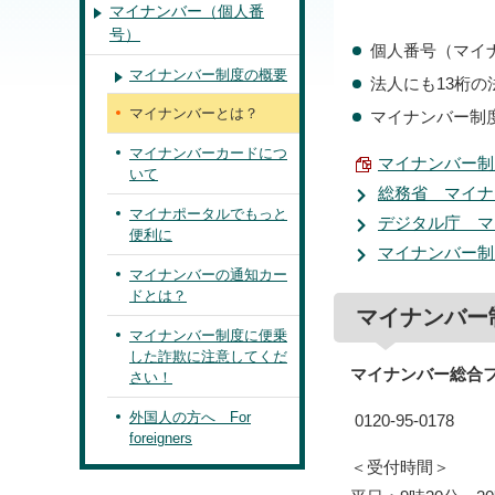
マイナンバー（個人番
号）
個人番号（マイ
マイナンバー制度の概要
法人にも13桁
マイナンバーとは？
マイナンバー制
マイナンバーカードにつ
マイナンバー制度
いて
総務省 マイナ
マイナポータルでもっと
デジタル庁 マ
便利に
マイナンバー制
マイナンバーの通知カー
ドとは？
マイナンバー
マイナンバー制度に便乗
した詐欺に注意してくだ
マイナンバー総合
さい！
外国人の方へ
For
0120-95-0178
foreigners
＜受付時間＞