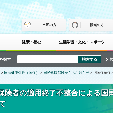
市民の方
観光の方
健康・福祉
生涯学習・文化・スポーツ
を探す
>
国民健康保険（国保）
>
国民健康保険からのお知らせ
> 旧国保被
保険者の適用終了不整合による国
て