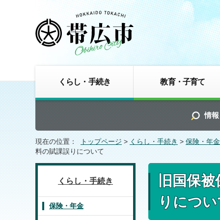
くらし・手続き
教育・子育て
情報
現在の位置：
トップページ
>
くらし・手続き
>
保険・年金
料の賦課誤りについて
旧国保被
くらし・手続き
りについ
保険・年金