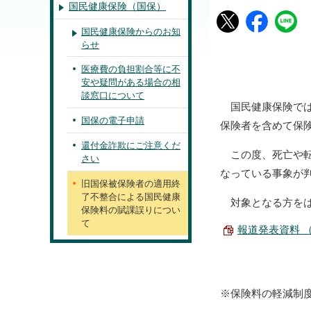
国民健康保険（国保）
国民健康保険からのお知
らせ
医療費の負担割合等に不
安や疑問がある場合の相
談窓口について
国民健康保険では
国保の電子申請
保険者を含めて保
還付金詐欺にご注意くだ
この度、死亡や転
さい
なっている事象が
旧国保被保険者の適用終
了不整合による国民健康
対象となる方をは
保険料の賦課誤りについ
て
報道発表資料 （PD
※保険料の軽減制