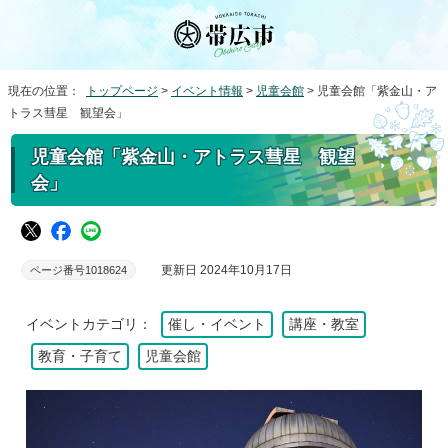
現在の位置：
トップページ
>
イベント情報
>
児童会館
> 児童会館「紫金山・ア
トラス彗星 観望会」
児童会館「紫金山・アトラス彗星 観望
会」
更新日 2024年10月17日
ページ番号1018624
イベントカテゴリ：
催し・イベント
講座・教室
教育・子育て
児童会館