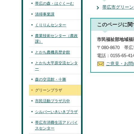
帯広の森・はぐくーむ
帯広市グリーン
清掃事業課
このページに関
くりりんセンター
農業技術センター（農政
市民福祉部地域福
課）
〒080-8670 
とかち農機具歴史館
電話：0155-65-4
とかち大平原交流センタ
ご意見・お問
ー
森の交流館・十勝
グリーンプラザ
市民活動プラザ六中
シルバーいきいきプラザ
帯広市消費生活アドバイ
スセンター