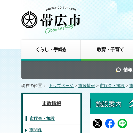
くらし・手続き
教育・子育て
情報
現在の位置：
トップページ
>
市政情報
>
市庁舎・施設
>
施設案内
市政情報
市庁舎・施設
市関係