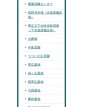
職業訓練センター
稲田浄水場（水道課施設
係）
帯広川下水終末処理場
（下水道課施設係）
火葬場
中島霊園
つつじが丘霊園
帯広墓地
緑ヶ丘墓地
西帯広墓地
川西墓地
農村墓地