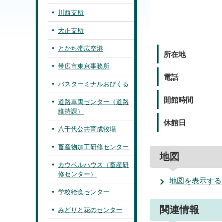
川西支所
大正支所
とかち帯広空港
所在地
帯広市東京事務所
電話
バスターミナルおびくる
開館時間
道路車両センター（道路
維持課）
休館日
八千代公共育成牧場
畜産物加工研修センター
地図
カウベルハウス（畜産研
修センター）
地図を表示する
学校給食センター
関連情報
みどりと花のセンター