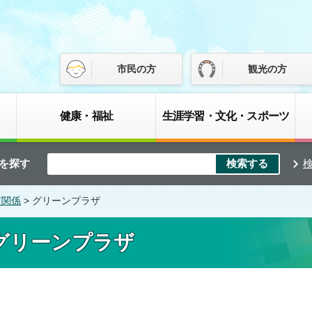
市民の方
観光の方
健康・福祉
生涯学習・文化・スポーツ
を探す
市関係
> グリーンプラザ
グリーンプラザ