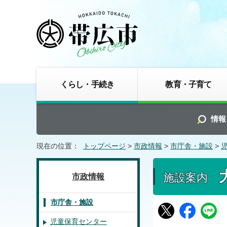
くらし・手続き
教育・子育て
情報
現在の位置：
トップページ
>
市政情報
>
市庁舎・施設
>
施設案内
市政情報
市庁舎・施設
児童保育センター