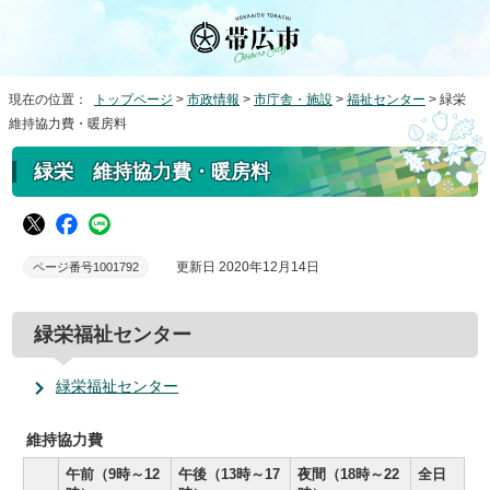
現在の位置：
トップページ
>
市政情報
>
市庁舎・施設
>
福祉センター
> 緑栄
維持協力費・暖房料
緑栄 維持協力費・暖房料
更新日 2020年12月14日
ページ番号1001792
緑栄福祉センター
緑栄福祉センター
維持協力費
午前（9時～12
午後（13時～17
夜間（18時～22
全日