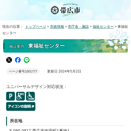
現在の位置：
トップページ
>
市政情報
>
市庁舎・施設
>
福祉センター
> 東福祉
センター
東福祉センター
施設案内
更新日 2024年5月2日
ページ番号1001777
ユニバーサルデザイン対応状況：
所在地
〒080-0817 帯広市依田町1番地1