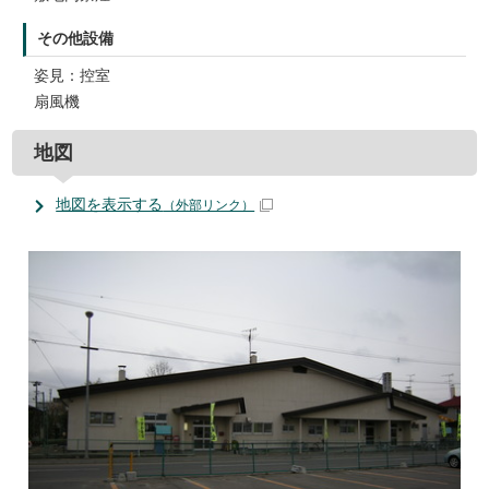
その他設備
姿見：控室
扇風機
地図
地図を表示する
（外部リンク）