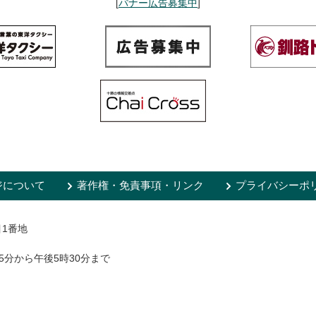
[
バナー広告募集中
]
ジについて
著作権・免責事項・リンク
プライバシーポ
目1番地
5分から午後5時30分まで