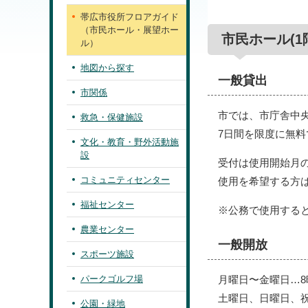
帯広市役所フロアガイド
（市民ホール・展望ホー
市民ホール(1
ル）
地図から探す
一般貸出
市関係
市では、市庁舎中
救急・保健施設
7日間を限度に無
文化・教育・野外活動施
設
受付は使用開始月の
コミュニティセンター
使用を希望する方は、
福祉センター
※公務で使用する
農業センター
一般開放
スポーツ施設
パークゴルフ場
月曜日〜金曜日…8時
土曜日、日曜日、祝日
公園・緑地