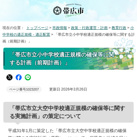
現在の位置：
トップページ
>
市政情報
>
政策・行政運営・計画
>
教育行政
>
小
中学校の適正規模・適正配置
> 「帯広市立小中学校適正規模の確保等に関する計
画（前期計画）」
「帯広市立小中学校適正規模の確保等に関
する計画（前期計画）」
更新日 2026年3月26日
ページ番号1023207
「帯広市立大空中学校適正規模の確保等に関す
る実施計画」の策定について
平成31年1月に策定した「帯広市立大空中学校適正規模の確保