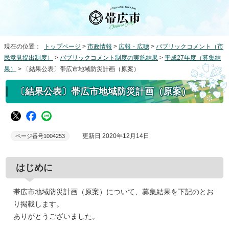
現在の位置：
トップページ
>
市政情報
>
広報・広聴
>
パブリックコメント（市
民意見提出制度）
>
パブリックコメント制度の実施結果
>
平成27年度（募集結
果）
> 〔結果公表〕帯広市地域防災計画（原案）
〔結果公表〕帯広市地域防災計画（原案）
更新日 2020年12月14日
ページ番号1004253
はじめに
帯広市地域防災計画（原案）について、募集結果を下記のとお
り掲載します。
ありがとうございました。