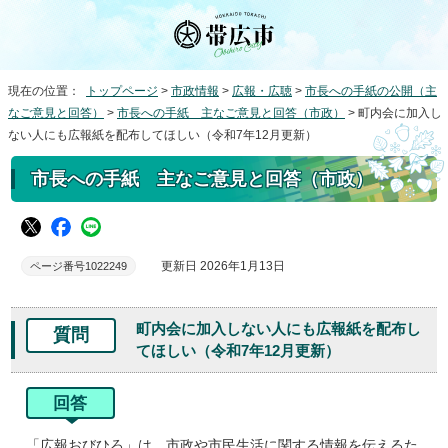
現在の位置：
トップページ
>
市政情報
>
広報・広聴
>
市長への手紙の公開（主
なご意見と回答）
>
市長への手紙 主なご意見と回答（市政）
> 町内会に加入し
ない人にも広報紙を配布してほしい（令和7年12月更新）
市長への手紙 主なご意見と回答（市政）
更新日 2026年1月13日
ページ番号1022249
町内会に加入しない人にも広報紙を配布し
質問
てほしい（令和7年12月更新）
回答
「広報おびひろ」は、市政や市民生活に関する情報を伝えるた