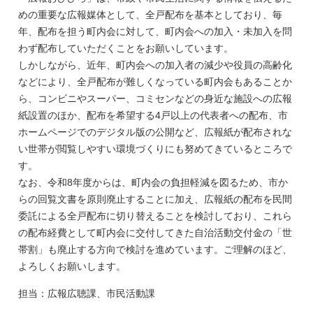
めの重要な広報媒体として、全戸配布を基本としており、毎
年、配布を担う町内会に対して、町内会への加入・未加入を問
わず配布していただくことをお願いしています。
しかしながら、近年、町内会への加入者の減少や役員の高齢化
などにより、全戸配布が難しくなっている町内会もあることか
ら、コンビニやスーパー、コミセンなどの身近な施設への広報
紙設置のほか、配布を希望する4戸以上の代表者への配布、市
ホームページでのデジタル版の公開など、広報紙が配布されな
い世帯が閲覧しやすい環境づくりにも努めてきているところで
す。
なお、令和8年度からは、町内会の負担軽減を図るため、市か
らの回覧文書を原則廃止することに加え、広報紙の配布を民間
委託による全戸配布に切り替えることを検討しており、これら
の配布経費として町内会に交付してきた自治活動交付金の「世
帯割」も廃止する方向で検討を進めています。ご理解のほど、
よろしくお願いします。
担当：広報広聴課、市民活動課