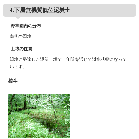
4.下層無機質低位泥炭土
野草園内の分布
南側の凹地
土壌の性質
凹地に発達した泥炭土壌で、年間を通じて湛水状態になって
います。
植生