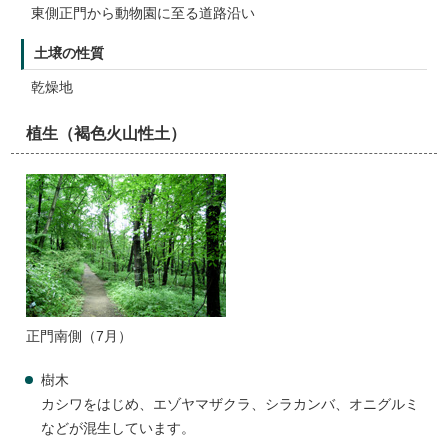
東側正門から動物園に至る道路沿い
土壌の性質
乾燥地
植生（褐色火山性土）
正門南側（7月）
樹木
カシワをはじめ、エゾヤマザクラ、シラカンバ、オニグルミ
などが混生しています。