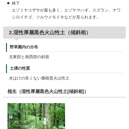
林下
エゾミヤコザサが最も多く、エゾヤマハギ、スズラン、ナワ
シロイチゴ、ツルウメモドキなどが見られます。
2.湿性厚層黒色火山性土（傾斜相）
野草園内の分布
北東部と南西部の斜面
土壌の性質
水はけの良くない腐植質火山性土
植生（湿性厚層黒色火山性土[傾斜相]）