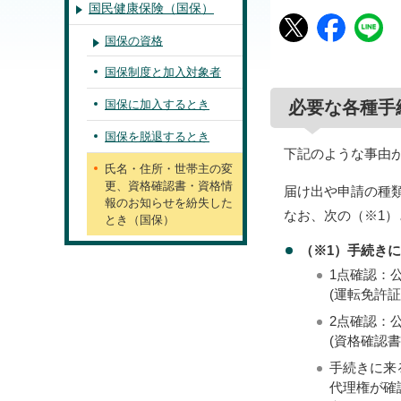
国民健康保険（国保）
国保の資格
国保制度と加入対象者
国保に加入するとき
必要な各種手
国保を脱退するとき
下記のような事由
氏名・住所・世帯主の変
更、資格確認書・資格情
届け出や申請の種
報のお知らせを紛失した
なお、次の（※1
とき（国保）
（※1）手続き
1点確認：
(運転免許
2点確認：
(資格確認
手続きに来
代理権が確