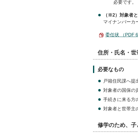
必要です。
（※2）対象者
マイナンバーカ
委任状 （PDF 6
住所・氏名・世
必要なもの
戸籍住民課へ提
対象者の国保の
手続きに来る方
対象者と世帯主
修学のため、子