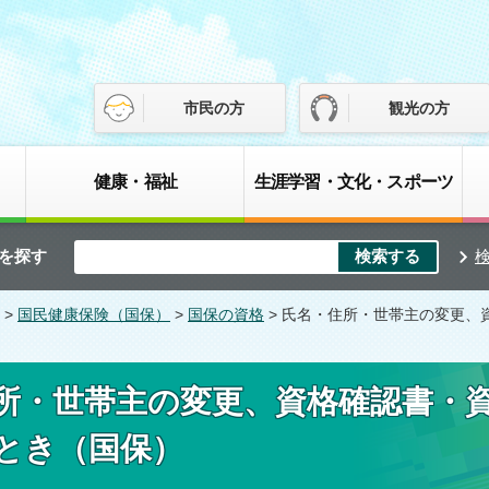
市民の方
観光の方
健康・福祉
生涯学習・文化・スポーツ
を探す
>
国民健康保険（国保）
>
国保の資格
> 氏名・住所・世帯主の変更、
所・世帯主の変更、資格確認書・
とき（国保）