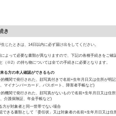
続き
が生じたときは、14日以内に必ず届け出をしてください。
類によって必要な書類が異なりますので、下記の各種手続きをご確
）と（※2）の持ち物については全ての手続きに必要となります。
に来る方の本人確認ができるもの
公的機関で発行された、顔写真付きで名前+生年月日又は住所が明
証、マイナンバーカード、パスポート、障害者手帳など)
公的機関で発行された、顔写真がないもので名前+生年月日又は住
書、介護保険証、年金手帳など)
る方が対象者と同一世帯でない場合
認できる書類として「委任状」又は対象者の名前+生年月日又は住所