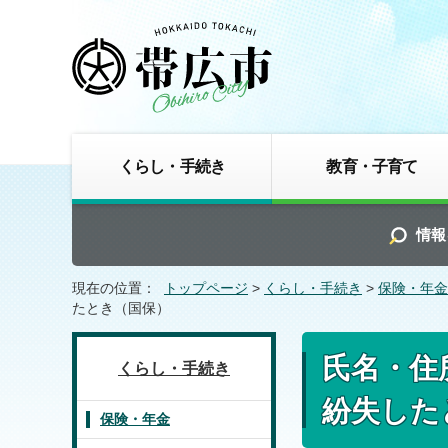
くらし・手続き
教育・子育て
情報
現在の位置：
トップページ
>
くらし・手続き
>
保険・年金
たとき（国保）
氏名・住
くらし・手続き
紛失した
保険・年金