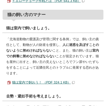
イエローチョーク作戦とは （PDF 641.3 KB）
猫の飼い方のマナー
猫は室内で飼いましょう。
「北海道動物の愛護及び管理に関する条例」では、飼い主の責
任として、動物が人の財産を侵害し、
人に迷惑を及ぼすことの
ないように努めければならない
こと、また、猫の飼い主は
室内
での飼養に努めなければならない
ことが規定されています。猫
を屋外に出すと、飼い主の見えないところでフン尿やいたずら
をすることによって近隣住民とのトラブルに発展する恐れがあ
ります。
猫は室内で飼おう！ （PDF 324.1 KB）
去勢・避妊手術を考えましょう。