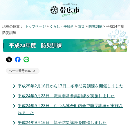
現在の位置：
トップページ
>
くらし・手続き
>
防災
>
防災訓練
> 平成24年度
防災訓練
平成24年度 防災訓練
ページ番号1007931
平成25年2月16日から17日 冬季防災訓練を開催しました
平成24年9月23日 職員非常参集訓練を実施しました
平成24年9月23日 むつみ連合町内会で防災訓練が実施さ
れました
平成24年9月16日 親子防災講座を開催しました