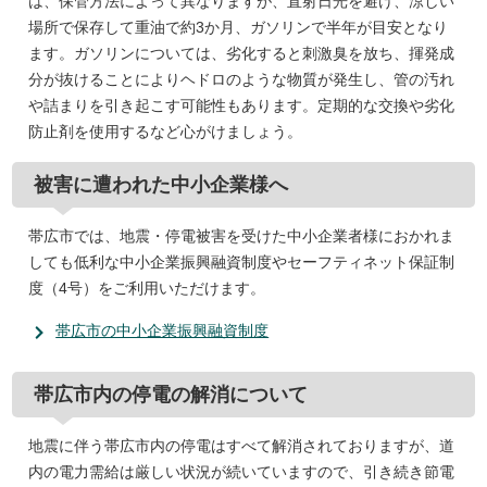
は、保管方法によって異なりますが、直射日光を避け、涼しい
場所で保存して重油で約3か月、ガソリンで半年が目安となり
ます。ガソリンについては、劣化すると刺激臭を放ち、揮発成
分が抜けることによりヘドロのような物質が発生し、管の汚れ
や詰まりを引き起こす可能性もあります。定期的な交換や劣化
防止剤を使用するなど心がけましょう。
被害に遭われた中小企業様へ
帯広市では、地震・停電被害を受けた中小企業者様におかれま
しても低利な中小企業振興融資制度やセーフティネット保証制
度（4号）をご利用いただけます。
帯広市の中小企業振興融資制度
帯広市内の停電の解消について
地震に伴う帯広市内の停電はすべて解消されておりますが、道
内の電力需給は厳しい状況が続いていますので、引き続き節電