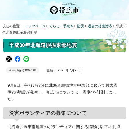
現在の位置：
トップページ
>
くらし・手続き
>
防災
>
過去の災害対応
> 平成30
年北海道胆振東部地震
平成30年北海道胆振東部地震
更新日 2025年7月28日
ページ番号1002381
9月6日、午前3時7分に北海道胆振地方中東部において最大震
度7の地震が発生し、帯広市については、震度4を計測しまし
た。
災害ボランティアの募集について
北海道胆振東部地震のボランティアに関する情報は以下の北海