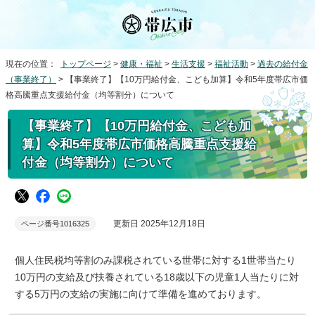
現在の位置：
トップページ
>
健康・福祉
>
生活支援
>
福祉活動
>
過去の給付金
（事業終了）
> 【事業終了】【10万円給付金、こども加算】令和5年度帯広市価
格高騰重点支援給付金（均等割分）について
【事業終了】【10万円給付金、こども加
算】令和5年度帯広市価格高騰重点支援給
付金（均等割分）について
更新日 2025年12月18日
ページ番号1016325
個人住民税均等割のみ課税されている世帯に対する1世帯当たり
10万円の支給及び扶養されている18歳以下の児童1人当たりに対
する5万円の支給の実施に向けて準備を進めております。