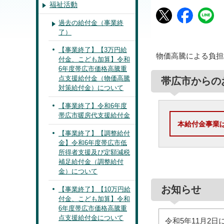
福祉活動
過去の給付金（事業終
了）
【事業終了】【3万円給
物価高騰による負担
付金、こども加算】令和
6年度帯広市価格高騰重
点支援給付金（物価高騰
帯広市からの
対策給付金）について
【事業終了】令和6年度
帯広市暖房代支援給付金
本給付金事業
【事業終了】【調整給付
金】令和6年度帯広市低
所得者支援及び定額減税
補足給付金（調整給付
金）について
お知らせ
【事業終了】【10万円給
付金、こども加算】令和
6年度帯広市価格高騰重
点支援給付金について
令和5年11月2