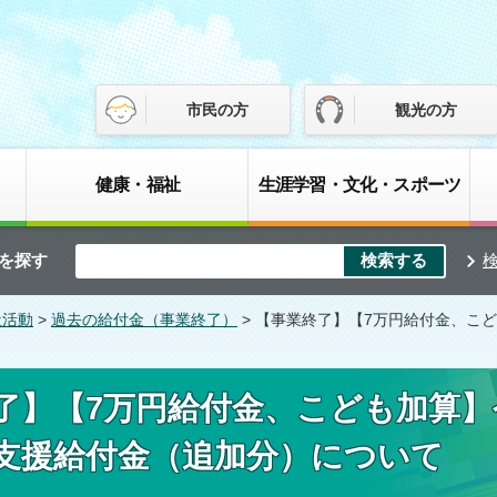
市民の方
観光の方
健康・福祉
生涯学習・文化・スポーツ
を探す
祉活動
>
過去の給付金（事業終了）
> 【事業終了】【7万円給付金、こ
了】【7万円給付金、こども加算】
支援給付金（追加分）について