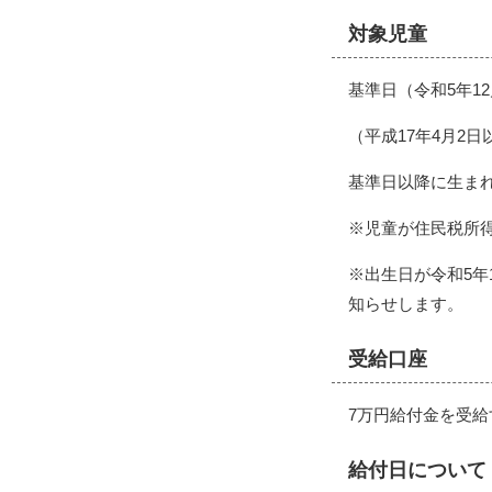
対象児童
基準日（令和5年1
（平成17年4月2
基準日以降に生ま
※児童が住民税所
※出生日が令和5
知らせします。
受給口座
7万円給付金を受
給付日について