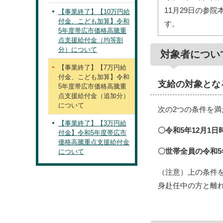
11月29日の参
【事業終了】【10万円給
付金、こども加算】令和
す。
5年度帯広市価格高騰重
点支援給付金（均等割
分）について
対象者につい
【事業終了】【7万円給
付金、こども加算】令和
支給の対象とな
5年度帯広市価格高騰重
点支援給付金（追加分）
について
次の2つの条件を
【事業終了】【3万円給
〇令和5年12月1
付金】令和5年度帯広市
価格高騰重点支援給付金
〇世帯全員の令和
について
（注意）上の条件
身赴任中の方と離