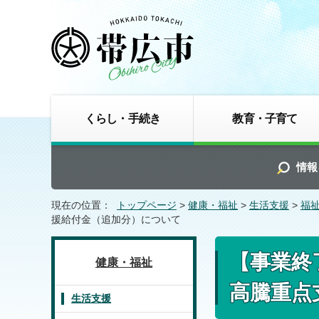
くらし・手続き
教育・子育て
情報
現在の位置：
トップページ
>
健康・福祉
>
生活支援
>
福
援給付金（追加分）について
【事業終
健康・福祉
高騰重点
生活支援