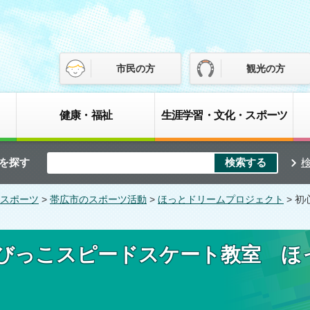
市民の方
観光の方
健康・福祉
生涯学習・文化・スポーツ
を探す
スポーツ
>
帯広市のスポーツ活動
>
ほっとドリームプロジェクト
> 
びっこスピードスケート教室 ほ