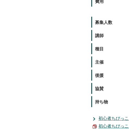
費用
募集人数
講師
種目
主催
後援
協賛
持ち物
初心者ちびっこ
初心者ちびっこス