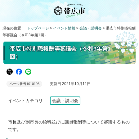
現在の位置：
トップページ
>
イベント情報
>
会議・説明会
> 帯広市特別職報酬
等審議会（令和3年第1回）
帯広市特別職報酬等審議会（令和3年第1
回）
更新日 2021年10月11日
ページ番号1010196
イベントカテゴリ：
会議・説明会
市長及び副市長の給料並びに議員報酬等について審議するもの
です。