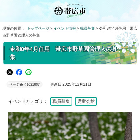
現在の位置：
トップページ
>
イベント情報
>
職員募集
> 令和8年4月任用 帯広
市野草園管理人の募集
令和8年4月任用 帯広市野草園管理人の募
集
更新日 2025年12月21日
ページ番号1021807
イベントカテゴリ：
職員募集
児童会館