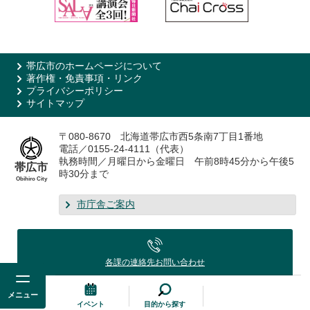
帯広市のホームページについて
著作権・免責事項・リンク
プライバシーポリシー
サイトマップ
〒080-8670 北海道帯広市西5条南7丁目1番地
電話／0155-24-4111（代表）
執務時間／月曜日から金曜日 午前8時45分から午後5
帯広市
時30分まで
Obihiro City
市庁舎ご案内
各課の連絡先
お問い合わせ
メニュー
イベント
目的から探す