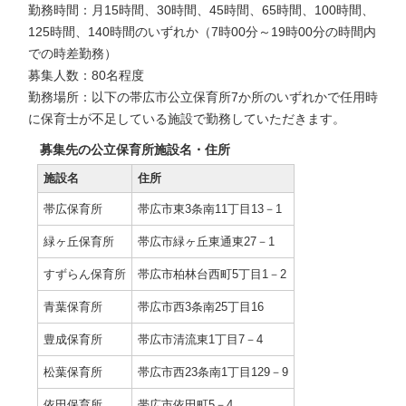
勤務時間：月15時間、30時間、45時間、65時間、100時間、
125時間、140時間のいずれか（7時00分～19時00分の時間内
での時差勤務）
募集人数：80名程度
勤務場所：以下の帯広市公立保育所7か所のいずれかで任用時
に保育士が不足している施設で勤務していただきます。
募集先の公立保育所施設名・住所
施設名
住所
帯広保育所
帯広市東3条南11丁目13－1
緑ヶ丘保育所
帯広市緑ヶ丘東通東27－1
すずらん保育所
帯広市柏林台西町5丁目1－2
青葉保育所
帯広市西3条南25丁目16
豊成保育所
帯広市清流東1丁目7－4
松葉保育所
帯広市西23条南1丁目129－9
依田保育所
帯広市依田町5－4