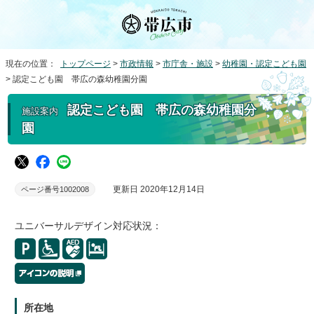
現在の位置：
トップページ
>
市政情報
>
市庁舎・施設
>
幼稚園・認定こども園
> 認定こども園 帯広の森幼稚園分園
認定こども園 帯広の森幼稚園分
施設案内
園
更新日 2020年12月14日
ページ番号1002008
ユニバーサルデザイン対応状況：
所在地