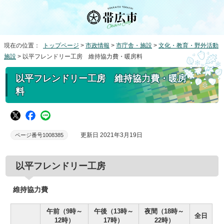
現在の位置：
トップページ
>
市政情報
>
市庁舎・施設
>
文化・教育・野外活動
施設
> 以平フレンドリー工房 維持協力費・暖房料
以平フレンドリー工房 維持協力費・暖房
料
更新日 2021年3月19日
ページ番号1008385
以平フレンドリー工房
維持協力費
午前（9時～
午後（13時～
夜間（18時～
全日
12時）
17時）
22時）