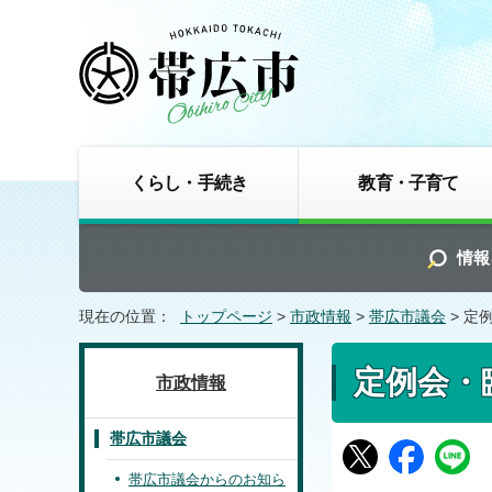
くらし・手続き
教育・子育て
情報
現在の位置：
トップページ
>
市政情報
>
帯広市議会
> 定
定例会・
市政情報
帯広市議会
帯広市議会からのお知ら