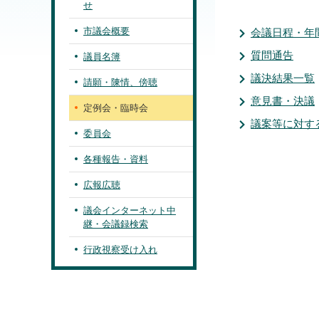
せ
市議会概要
会議日程・年
質問通告
議員名簿
議決結果一覧
請願・陳情、傍聴
意見書・決議
定例会・臨時会
議案等に対す
委員会
各種報告・資料
広報広聴
議会インターネット中
継・会議録検索
行政視察受け入れ