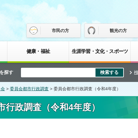
市民の方
観光の方
健康・福祉
生涯学習・文化・スポーツ
を探す
員会
>
委員会都市行政調査
> 委員会都市行政調査（令和4年度）
市行政調査（令和4年度）