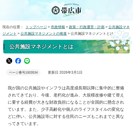
現在の位置：
トップページ
>
市政情報
>
政策・行政運営・計画
>
公共施設マネ
ジメント
>
公共施設マネジメントの推進
> 公共施設マネジメントとは
公共施設マネジメントとは
更新日 2026年3月1日
ページ番号1003534
我が国の公共施設やインフラは高度成長期以降に集中的に整備
されてきており、今後、老朽化が進み、大規模改修や建て替え
に要する経費が大きな財政負担になることが全国的に懸念され
ています。また、少子高齢化や個人のライフスタイルの変化な
どに伴い、公共施設等に対する住民のニーズもこれまでと異な
ってきています。