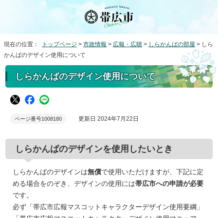
現在の位置：
トップページ
>
市政情報
>
広報・広聴
>
しらかんばの部屋
> しら
かんばのデザイン使用について
しらかんばのデザイン使用について
更新日 2024年7月22日
ページ番号1008180
しらかんばのデザインを使用したいとき
しらかんばのデザインは
無償
で使用いただけますが、下記に定
める場合をのぞき、デザインの使用には
帯広市への申請が必要
です。
必ず「帯広市広報マスコットキャラクターデザイン使用要綱」