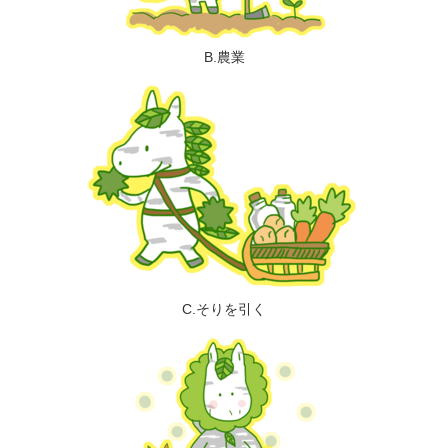
B.農業
C.そりを引く