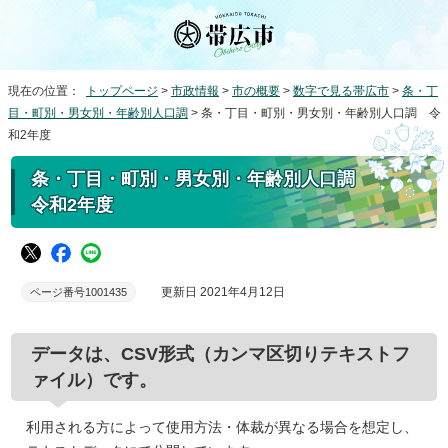
現在の位置：
トップページ
>
市政情報
>
市の概要
>
数字で見る帯広市
>
条・丁
目・町別・男女別・年齢別人口調
> 条・丁目・町別・男女別・年齢別人口調 令
和2年度
条・丁目・町別・男女別・年齢別人口調
令和2年度
更新日 2021年4月12日
ページ番号1001435
データは、CSV形式（カンマ区切りテキストフ
ァイル）です。
利用される方によって使用方法・体裁が異なる場合を想定し、