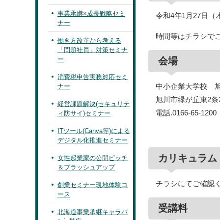
事業承継×成長戦略セミ
令和4年1月27日
ナー
時間等はチラシで
働き方改革から考える
「問題社員」対策セミナ
ー
会場
消費税申告実務対応セミ
中小企業大学校 
ナー
旭川市緑が丘東2条
経営課題解決(セキュリテ
電話.0166-65-120
ィ防サイ)セミナー
ITツール(Canva等)による
デジタル化推進セミナー
カリキュラム
女性起業家の公開ピッチ
＆ブラッシュアップ
チラシにてご確認
創業セミナー現地体験コ
ース
受講料
北海道事業承継キャラバ