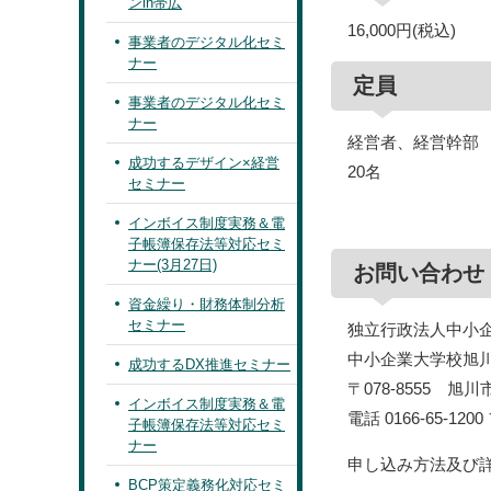
ンin帯広
16,000円(税込)
事業者のデジタル化セミ
ナー
定員
事業者のデジタル化セミ
ナー
経営者、経営幹部
成功するデザイン×経営
20名
セミナー
インボイス制度実務＆電
子帳簿保存法等対応セミ
ナー(3月27日)
お問い合わせ
資金繰り・財務体制分析
セミナー
独立行政法人中小
中小企業大学校旭
成功するDX推進セミナー
〒078-8555 旭
インボイス制度実務＆電
電話 0166-65-1200
子帳簿保存法等対応セミ
ナー
申し込み方法及び
BCP策定義務化対応セミ