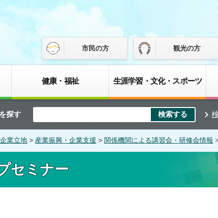
市民の方
観光の方
健康・福祉
生涯学習・文化・スポーツ
を探す
企業立地
>
産業振興・企業支援
>
関係機関による講習会・研修会情報
プセミナー