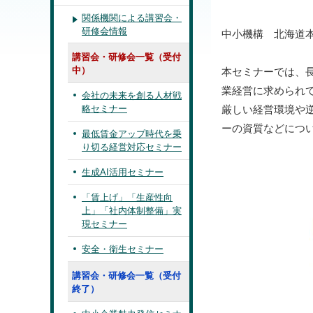
関係機関による講習会・
研修会情報
中小機構 北海道
講習会・研修会一覧（受付
中）
本セミナーでは、
業経営に求められ
会社の未来を創る人材戦
略セミナー
厳しい経営環境や
ーの資質などにつ
最低賃金アップ時代を乗
り切る経営対応セミナー
生成AI活用セミナー
「賃上げ」「生産性向
上」「社内体制整備」実
現セミナー
安全・衛生セミナー
講習会・研修会一覧（受付
終了）