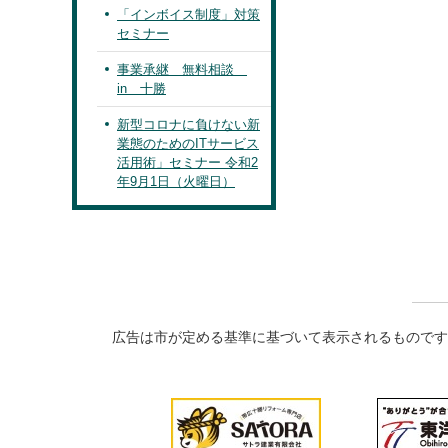
「インボイス制度」対策
セミナー
事業承継 無料相談
in 十勝
新型コロナに負けない新
業態のためのITサービス
活用術」セミナー 令和2
年9月1日（火曜日）
広告は市が定める基準に基づいて表示されるものです