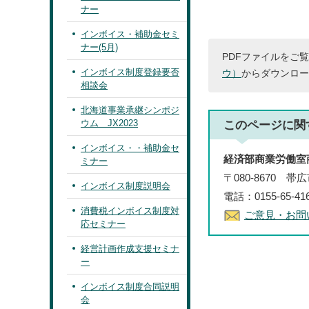
ナー
インボイス・補助金セミ
ナー(5月)
PDFファイルをご覧
インボイス制度登録要否
ウ）
からダウンロー
相談会
北海道事業承継シンポジ
ウム JX2023
このページに関
インボイス・・補助金セ
経済部商業労働室
ミナー
〒080-8670 
インボイス制度説明会
電話：0155-65-41
消費税インボイス制度対
ご意見・お問
応セミナー
経営計画作成支援セミナ
ー
インボイス制度合同説明
会