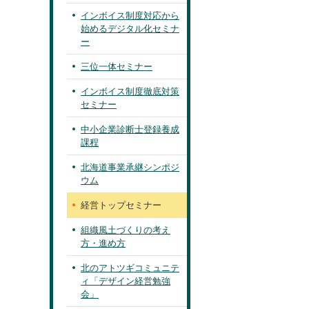
インボイス制度対応から
始めるデジタル化セミナ
ー
三位一体セミナー
インボイス制度徹底対策
セミナー
中小企業診断士登録養成
課程
北海道事業承継シンポジ
ウム
経営トップセミナー
組織風土づくりの考え
方・進め方
北のアトツギコミュニテ
ィ「デザイン経営勉強
会」