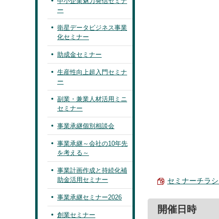
中小企業魅力発信セミナ
ー
衛星データビジネス事業
化セミナー
助成金セミナー
生産性向上超入門セミナ
ー
副業・兼業人材活用ミニ
セミナー
事業承継個別相談会
事業承継～会社の10年先
を考える～
事業計画作成と持続化補
助金活用セミナー
セミナーチラシ・申
事業承継セミナー2026
開催日時
創業セミナー