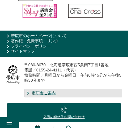
帯広市のホームページについて
著作権・免責事項・リンク
プライバシーポリシー
サイトマップ
〒080-8670 北海道帯広市西5条南7丁目1番地
電話／0155-24-4111（代表）
執務時間／月曜日から金曜日 午前8時45分から午後5
帯広市
時30分まで
Obihiro City
市庁舎ご案内
各課の連絡先
お問い合わせ