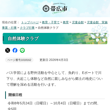
現在の位置：
トップページ
>
教育・子育て
>
教育
>
児童会館
>
児童会館 実施
事業・行事
>
クラブ行事
> 自然体験クラブ
自然体験クラブ
更新日 2026年4月3日
ページ番号1018162
バス学習による野外活動を中心として、魚釣り、Eボートで川
下り、火起こし体験など自然に親しみながら郷土の地史につい
て理解を深める活動を行います。
開催日程
令和8年5月24日（日曜日）～10月4日（日曜日）までの間、
全5回