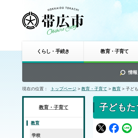
くらし・手続き
教育・子育て
情報
現在の位置：
トップページ
>
教育・子育て
>
教育
> 子ど
子どもた
教育・子育て
教育
学校