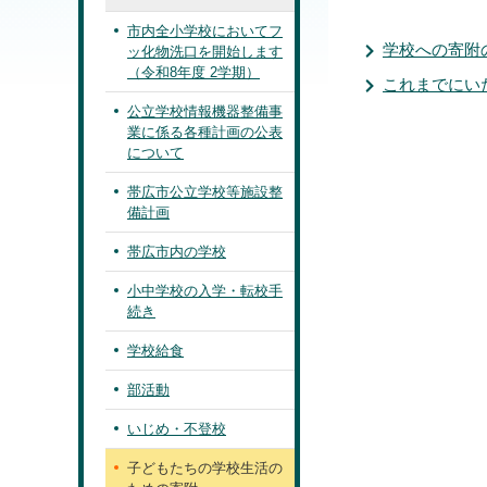
市内全小学校においてフ
学校への寄附
ッ化物洗口を開始します
（令和8年度 2学期）
これまでにい
公立学校情報機器整備事
業に係る各種計画の公表
について
帯広市公立学校等施設整
備計画
帯広市内の学校
小中学校の入学・転校手
続き
学校給食
部活動
いじめ・不登校
子どもたちの学校生活の