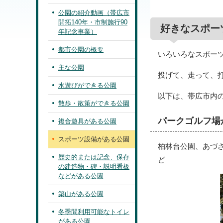
公園の紹介動画（帯広市
開拓140年・市制施行90
好きなスポー
年記念事業）
都市公園の概要
いろいろなスポー
主な公園
投げて、走って、
水遊びができる公園
以下は、帯広市内
散歩・散策ができる公園
パークゴルフ場
複合遊具がある公園
スポーツ設備がある公園
柏林台公園、あづ
歴史的または記念、保存
ど
の建造物・碑・説明看板
などがある公園
築山がある公園
冬季間利用可能なトイレ
がある公園