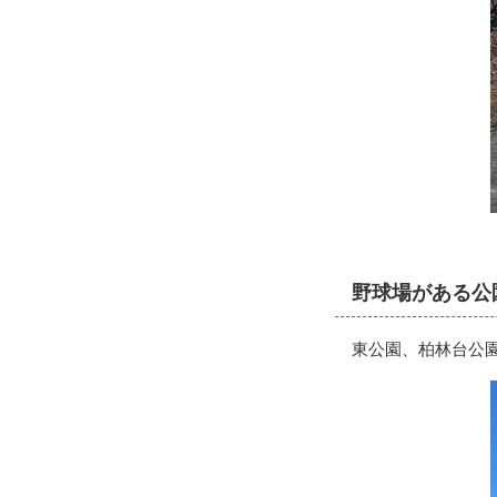
野球場がある公
東公園、柏林台公