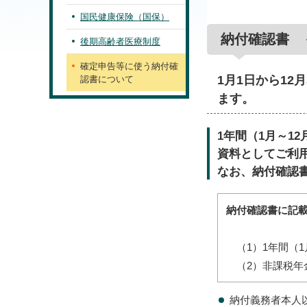
国民健康保険（国保）
納付確認書 
後期高齢者医療制度
確定申告等に使う納付確
1月1日から1
認書について
ます。
1年間（1月～1
資料としてご利
なお、納付確認
納付確認書に記載
（1）1年間（1
（2）非課税年
納付義務者本人