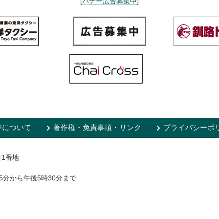
[
バナー広告募集中
]
ジについて
著作権・免責事項・リンク
プライバシーポ
目1番地
5分から午後5時30分まで