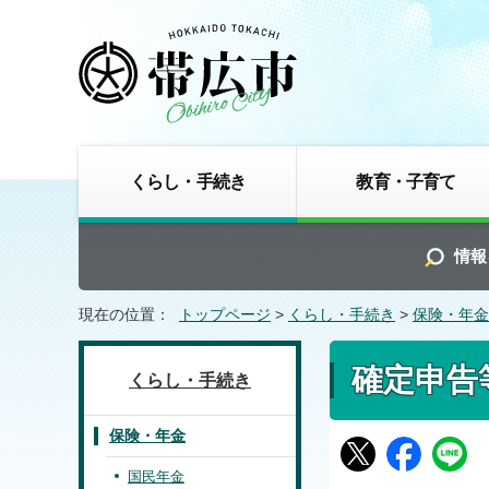
くらし・手続き
教育・子育て
情報
現在の位置：
トップページ
>
くらし・手続き
>
保険・年金
確定申告
くらし・手続き
保険・年金
国民年金