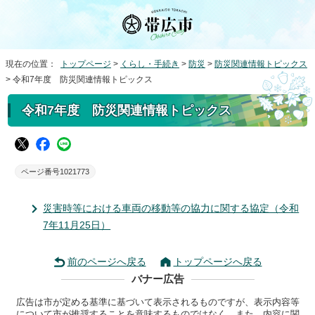
現在の位置：
トップページ
>
くらし・手続き
>
防災
>
防災関連情報トピックス
> 令和7年度 防災関連情報トピックス
令和7年度 防災関連情報トピックス
ページ番号1021773
災害時等における車両の移動等の協力に関する協定（令和
7年11月25日）
前のページへ戻る
トップページへ戻る
バナー広告
広告は市が定める基準に基づいて表示されるものですが、表示内容等
について市が推奨することを意味するものではなく、また、内容に関