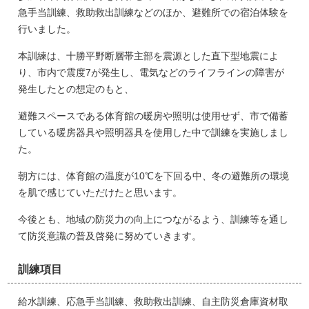
急手当訓練、救助救出訓練などのほか、避難所での宿泊体験を
行いました。
本訓練は、十勝平野断層帯主部を震源とした直下型地震によ
り、市内で震度7が発生し、電気などのライフラインの障害が
発生したとの想定のもと、
避難スペースである体育館の暖房や照明は使用せず、市で備蓄
している暖房器具や照明器具を使用した中で訓練を実施しまし
た。
朝方には、体育館の温度が10℃を下回る中、冬の避難所の環境
を肌で感じていただけたと思います。
今後とも、地域の防災力の向上につながるよう、訓練等を通し
て防災意識の普及啓発に努めていきます。
訓練項目
給水訓練、応急手当訓練、救助救出訓練、自主防災倉庫資材取