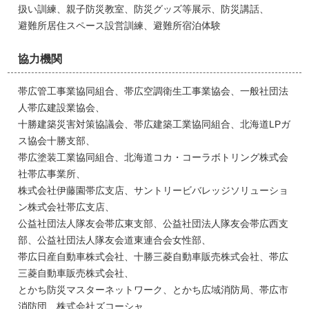
扱い訓練、親子防災教室、防災グッズ等展示、防災講話、
避難所居住スペース設営訓練、避難所宿泊体験
協力機関
帯広管工事業協同組合、帯広空調衛生工事業協会、一般社団法
人帯広建設業協会、
十勝建築災害対策協議会、帯広建築工業協同組合、北海道LPガ
ス協会十勝支部、
帯広塗装工業協同組合、北海道コカ・コーラボトリング株式会
社帯広事業所、
株式会社伊藤園帯広支店、サントリービバレッジソリューショ
ン株式会社帯広支店、
公益社団法人隊友会帯広東支部、公益社団法人隊友会帯広西支
部、公益社団法人隊友会道東連合会女性部、
帯広日産自動車株式会社、十勝三菱自動車販売株式会社、帯広
三菱自動車販売株式会社、
とかち防災マスターネットワーク、とかち広域消防局、帯広市
消防団、株式会社ズコーシャ、