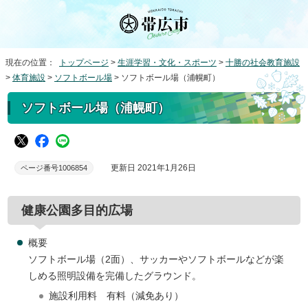
現在の位置：
トップページ
>
生涯学習・文化・スポーツ
>
十勝の社会教育施設
>
体育施設
>
ソフトボール場
> ソフトボール場（浦幌町）
ソフトボール場（浦幌町）
更新日 2021年1月26日
ページ番号1006854
健康公園多目的広場
概要
ソフトボール場（2面）、サッカーやソフトボールなどが楽
しめる照明設備を完備したグラウンド。
施設利用料 有料（減免あり）