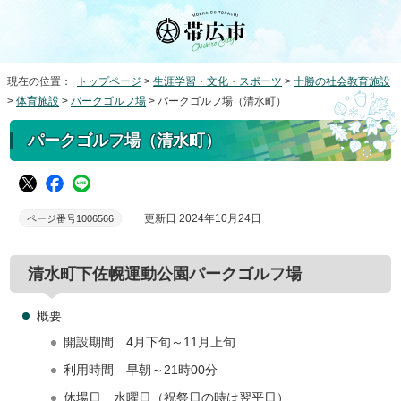
現在の位置：
トップページ
>
生涯学習・文化・スポーツ
>
十勝の社会教育施設
>
体育施設
>
パークゴルフ場
> パークゴルフ場（清水町）
パークゴルフ場（清水町）
更新日 2024年10月24日
ページ番号1006566
清水町下佐幌運動公園パークゴルフ場
概要
開設期間 4月下旬～11月上旬
利用時間 早朝～21時00分
休場日 水曜日（祝祭日の時は翌平日）