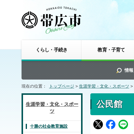
くらし・手続き
教育・子育て
情報
現在の位置：
トップページ
>
生涯学習・文化・スポーツ
>
公民館
生涯学習・文化・スポー
ツ
十勝の社会教育施設