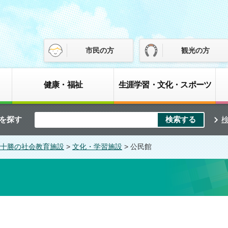
市民の方
観光の方
健康・福祉
生涯学習・文化・スポーツ
を探す
十勝の社会教育施設
>
文化・学習施設
> 公民館