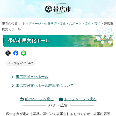
現在の位置：
トップページ
>
生涯学習・文化・スポーツ
>
文化・芸術
> 帯広市
民文化ホール
帯広市民文化ホール
ページ番号1018422
帯広市民文化ホール
帯広市民文化ホール駐車場について
前のページへ戻る
トップページへ戻る
バナー広告
広告は市が定める基準に基づいて表示されるものですが、表示内容等