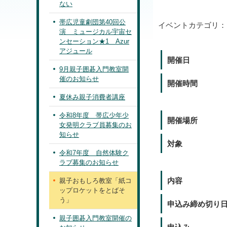
ない
帯広児童劇団第40回公
イベントカテゴリ
演 ミュージカル宇宙セ
ンセーション★1 Azur
アジュール
開催日
9月親子囲碁入門教室開
催のお知らせ
開催時間
夏休み親子消費者講座
令和8年度 帯広少年少
開催場所
女発明クラブ員募集のお
知らせ
対象
令和7年度 自然体験ク
ラブ募集のお知らせ
内容
親子おもしろ教室「紙コ
ップロケットをとばそ
う」
申込み締め切り
親子囲碁入門教室開催の