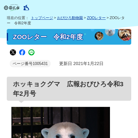
現在の位置：
トップページ
>
おびひろ動物園
>
ZOOレター
> ZOOレタ
ー 令和2年度
ZOOレター 令和2年度
更新日 2021年1月22日
ページ番号1005431
ホッキョクグマ 広報おびひろ令和3
年2月号